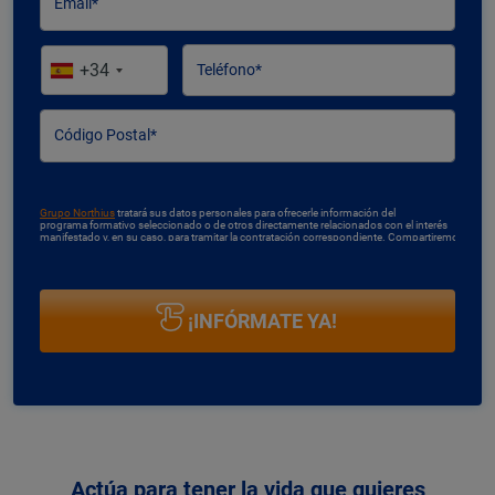
Email*
+34
Teléfono*
Código Postal*
Grupo Northius
tratará sus datos personales para ofrecerle información del
programa formativo seleccionado o de otros directamente relacionados con el interés
manifestado y, en su caso, para tramitar la contratación correspondiente. Compartiremos
su solicitud con las empresas que conforman el
Grupo Northius
, con el objeto de que
éstas puedan hacerle llegar la mejor oferta de productos y servicios de acuerdo a tu
petición. Mediante la cumplimentación y envío del presente formulario usted muestra
expresamente su consentimiento para ser contactado. Quedan reconocidos los
derechos de acceso, rectificación, supresión, oposición, limitación tal y como se explica
en la
Política de Privacidad
.
Actúa para tener la vida que quieres