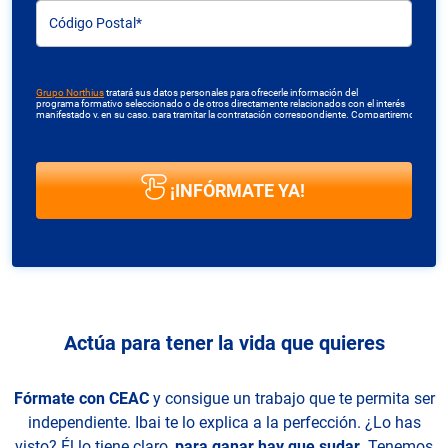
Código Postal*
Grupo Northius
tratará sus datos personales para ofrecerle información del
programa formativo seleccionado o de otros directamente relacionados con el interés
manifestado y, en su caso, para tramitar la contratación correspondiente. Compartiremos
su solicitud con las empresas que conforman el
Grupo Northius
, con el objeto de que
éstas puedan hacerle llegar la mejor oferta de productos y servicios de acuerdo a tu
petición. Mediante la cumplimentación y envío del presente formulario usted muestra
expresamente su consentimiento para ser contactado. Quedan reconocidos los
derechos de acceso, rectificación, supresión, oposición, limitación tal y como se explica
en la
Política de Privacidad
.
Actúa para tener la vida que quieres
Fórmate con CEAC
y consigue un trabajo que te permita ser
independiente. Ibai te lo explica a la perfección. ¿Lo has
visto? Él lo tiene claro,
para ganar hay que sudar.
Tenemos