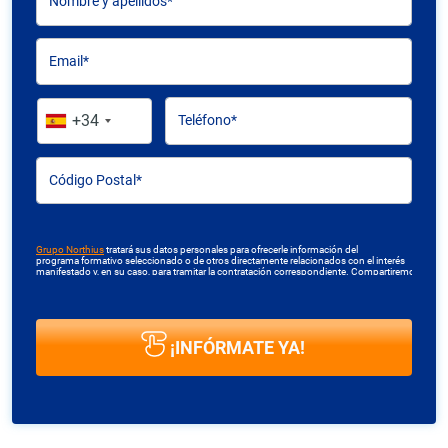
Nombre y apellidos*
Email*
+34
Teléfono*
Código Postal*
Grupo Northius
tratará sus datos personales para ofrecerle información del
programa formativo seleccionado o de otros directamente relacionados con el interés
manifestado y, en su caso, para tramitar la contratación correspondiente. Compartiremos
su solicitud con las empresas que conforman el
Grupo Northius
, con el objeto de que
éstas puedan hacerle llegar la mejor oferta de productos y servicios de acuerdo a tu
petición. Mediante la cumplimentación y envío del presente formulario usted muestra
expresamente su consentimiento para ser contactado. Quedan reconocidos los
derechos de acceso, rectificación, supresión, oposición, limitación tal y como se explica
en la
Política de Privacidad
.